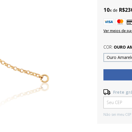
10
R$23
x de
Ver meios de p
COR:
OURO A
Ouro Amarel
Frete gr
Frete grátis
Entregas para 
Não sei meu CEP