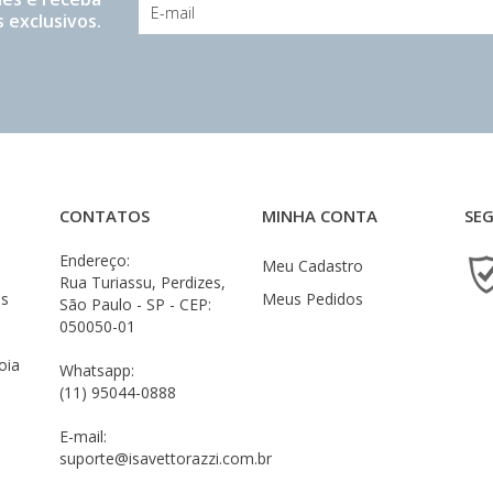
 exclusivos.
CONTATOS
MINHA CONTA
SE
Endereço:
Meu Cadastro
Rua Turiassu, Perdizes,
es
Meus Pedidos
São Paulo - SP - CEP:
050050-01
oia
Whatsapp:
(11) 95044-0888
E-mail:
suporte@isavettorazzi.com.br