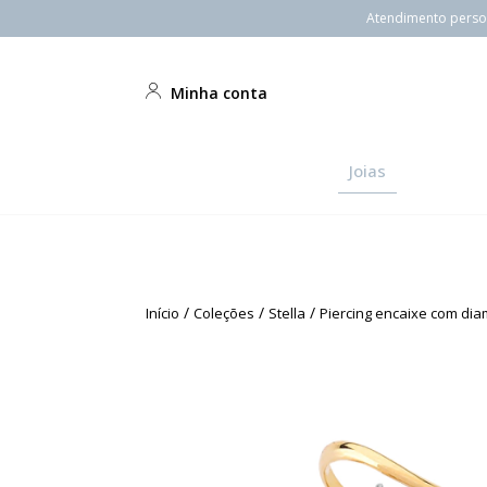
Atendimento person
Minha conta
Joias
/
/
/
Início
Coleções
Stella
Piercing encaixe com dia