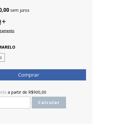
0,00
sem juros
agamento
MARELO
o
átis
a partir de
R$900,00
R$900,00
Calcular
o CEP:
Alterar CEP