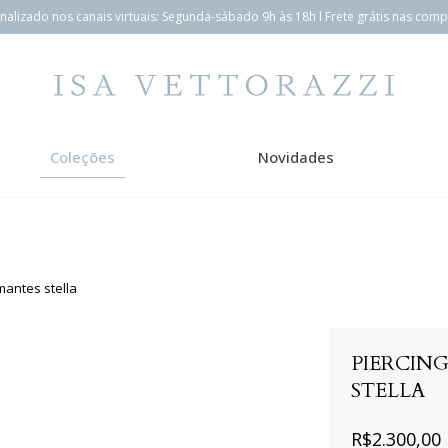
alizado nos canais virtuais: Segunda-sábado 9h às 18h l Frete grátis nas com
Coleções
Novidades
mantes stella
PIERCIN
STELLA
R$2.300,00