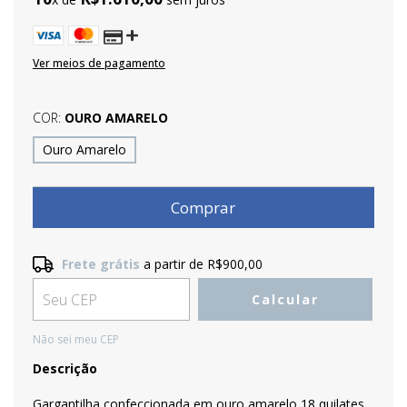
Ver meios de pagamento
COR:
OURO AMARELO
Ouro Amarelo
Frete grátis
a partir de
R$900,00
Frete grátis
R$900,00
Calcular
Entregas para o CEP:
Alterar CEP
Não sei meu CEP
Descrição
Gargantilha confeccionada em ouro amarelo 18 quilates