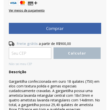
Ver meios de pagamento
Frete grátis
a partir de
R$900,00
Frete grátis
R$900,00
Calcular
Entregas para o CEP:
Alterar CEP
Não sei meu CEP
Descrição
Gargantilha confeccionada em ouro 18 quilates (750) em
elos com textura polida e gemas especiais
cuidadosamente cravadas. A gargantilha possui uma
ametista lavanda retangular central com 18x13mm e
quatro ametistas lavanda retangulares com 14x8mm. No
total, a gargantilha possui 29,40 quilates de ametista
Rose D'France em tom e qualidade especiais.