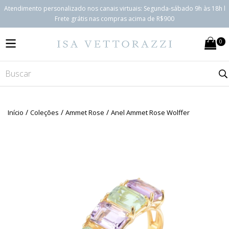
Atendimento personalizado nos canais virtuais: Segunda-sábado 9h às 18h l
Frete grátis nas compras acima de R$900
0
MENU
/
/
/
Início
Coleções
Ammet Rose
Anel Ammet Rose Wolffer