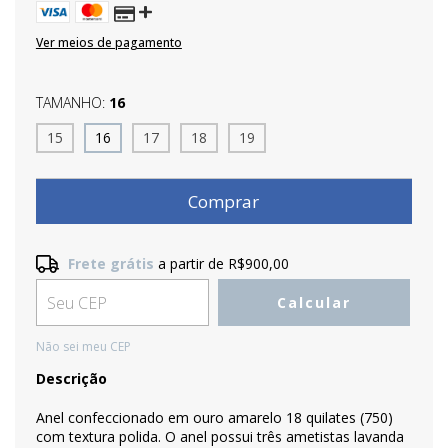
Ver meios de pagamento
TAMANHO:
16
15
16
17
18
19
Frete grátis
a partir de
R$900,00
Frete grátis
R$900,00
Calcular
Entregas para o CEP:
Alterar CEP
Não sei meu CEP
Descrição
Anel confeccionado em ouro amarelo 18 quilates (750)
com textura polida. O anel possui três ametistas lavanda