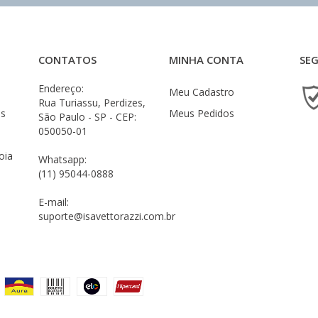
CONTATOS
MINHA CONTA
SE
Endereço:
Meu Cadastro
Rua Turiassu, Perdizes,
es
Meus Pedidos
São Paulo - SP - CEP:
050050-01
oia
Whatsapp:
(11) 95044-0888
E-mail:
suporte@isavettorazzi.com.br