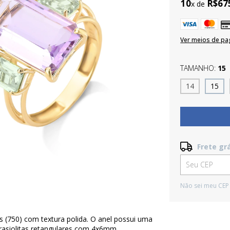
10
R$67
x de
Ver meios de p
TAMANHO:
15
14
15
Frete gr
Frete grátis
Entregas para 
Não sei meu CEP
 (750) com textura polida. O anel possui uma
rasiolitas retangulares com 4x6mm.