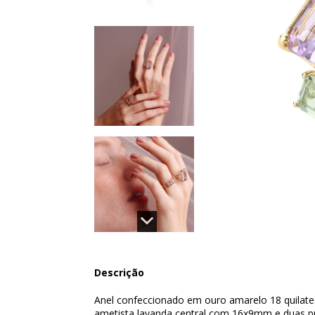
Descrição
Anel confeccionado em ouro amarelo 18 quilates
ametista lavanda central com 16x9mm e duas p