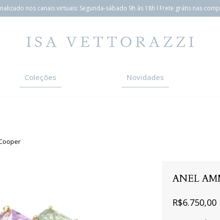
alizado nos canais virtuais: Segunda-sábado 9h às 18h l Frete grátis nas com
Coleções
Novidades
 Cooper
ANEL AM
R$6.750,00