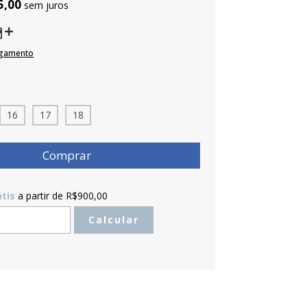
5,00
sem juros
agamento
16
17
18
átis
a partir de
R$900,00
R$900,00
Calcular
o CEP:
Alterar CEP