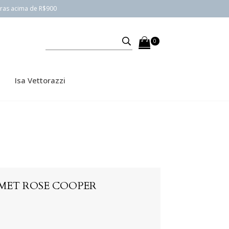
pras acima de R$900
0
Isa Vettorazzi
MET ROSE COOPER