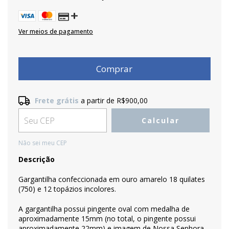
Ver meios de pagamento
Frete grátis
a partir de
R$900,00
Frete grátis
R$900,00
Calcular
Entregas para o CEP:
Alterar CEP
Não sei meu CEP
Descrição
Gargantilha confeccionada em ouro amarelo 18 quilates
(750) e 12 topázios incolores.
A gargantilha possui pingente oval com medalha de
aproximadamente 15mm (no total, o pingente possui
aproximadamente 22mm) e imagem de Nossa Senhora