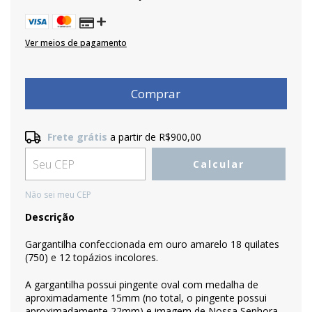
Ver meios de pagamento
Frete grátis
a partir de
R$900,00
Frete grátis
R$900,00
Calcular
Entregas para o CEP:
Alterar CEP
Não sei meu CEP
Descrição
Gargantilha confeccionada em ouro amarelo 18 quilates
(750) e 12 topázios incolores.
A gargantilha possui pingente oval com medalha de
aproximadamente 15mm (no total, o pingente possui
aproximadamente 22mm) e imagem de Nossa Senhora