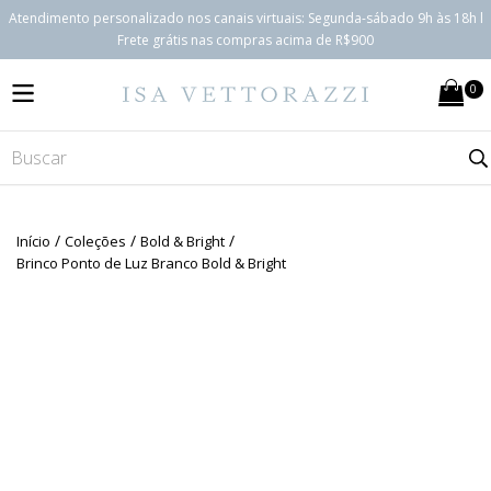
Atendimento personalizado nos canais virtuais: Segunda-sábado 9h às 18h l
Frete grátis nas compras acima de R$900
0
MENU
/
/
/
Início
Coleções
Bold & Bright
Brinco Ponto de Luz Branco Bold & Bright