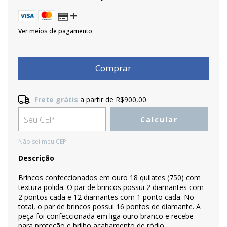
Ver meios de pagamento
Frete grátis
a partir de
R$900,00
Frete grátis
R$900,00
Calcular
Entregas para o CEP:
Alterar CEP
Não sei meu CEP
Descrição
Brincos confeccionados em ouro 18 quilates (750) com
textura polida. O par de brincos possui 2 diamantes com
2 pontos cada e 12 diamantes com 1 ponto cada. No
total, o par de brincos possui 16 pontos de diamante. A
peça foi confeccionada em liga ouro branco e recebe
para proteção e brilho acabamento de ródio.