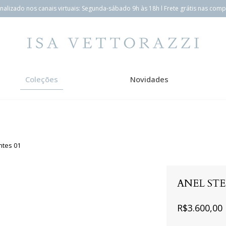
alizado nos canais virtuais: Segunda-sábado 9h às 18h l Frete grátis nas com
Coleções
Novidades
ntes 01
ANEL STE
R$3.600,00