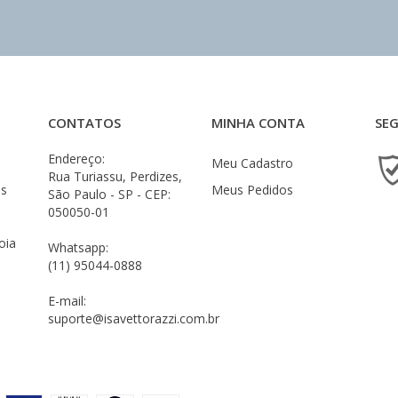
CONTATOS
MINHA CONTA
SE
Endereço:
Meu Cadastro
Rua Turiassu, Perdizes,
es
Meus Pedidos
São Paulo - SP - CEP:
050050-01
oia
Whatsapp:
(11) 95044-0888
E-mail:
suporte@isavettorazzi.com.br