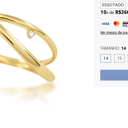
ESGOTADO
10
R$36
x de
Ver meios de p
TAMANHO:
14
14
15