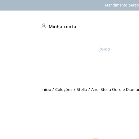
Atendimento person
Minha conta
Joias
/
/
/
Início
Coleções
Stella
Anel Stella Ouro e Diama