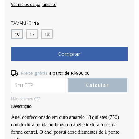
Ver meios de pagamento
TAMANHO:
16
16
17
18
Frete grátis
a partir de
R$900,00
Frete grátis
R$900,00
Calcular
Entregas para o CEP:
Alterar CEP
Não sei meu CEP
Descrição
Anel confeccionado em ouro amarelo 18 quilates (750) 
com textura polida ao longo do anel e textura fosca na 
forma central. O anel possui doze diamantes de 1 ponto 