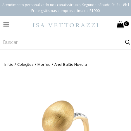
Atendimento personalizado nos canais virtuais: Segunda-sábado 9h às 18h l
Frete grátis nas compras acima de R$900
0
MENU
/
/
/
Início
Coleções
Morfeu
Anel Balão Nuvola